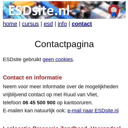
home
|
cursus
|
esd
|
info
|
contact
Contactpagina
ESDsite gebruikt
geen cookies
.
Contact en informatie
Neem voor meer informatie over de mogelijkheden
vrijblijvend contact op met Ruud van Vliet,
telefoon
06 45 500 900
op kantooruren.
E-mailen kan natuurlijk ook:
e-mail naar ESDsite.nl